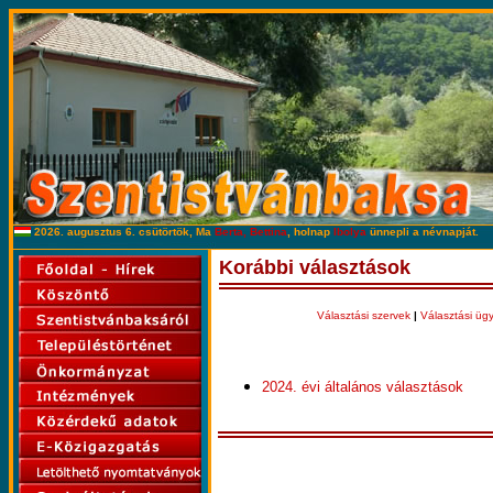
2026. augusztus 6. csütörtök, Ma
Berta, Bettina
, holnap
Ibolya
ünnepli a névnapját.
Korábbi választások
Választási szervek
|
Választási üg
2024. évi általános választások