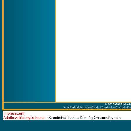
© 2010-2026
Minde
A weboldalak tartalmának, képeinek másodközlése
Impresszum
Adatkezelési nyilatkozat
- Szentistvánbaksa Község Önkormányzata